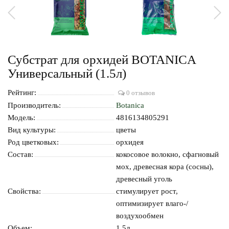
Субстрат для орхидей BOTANICA
Универсальный (1.5л)
Рейтинг:
0 отзывов
Производитель:
Botanica
Модель:
4816134805291
Вид культуры:
цветы
Род цветковых:
орхидея
Состав:
кокосовое волокно, сфагновый
мох, древесная кора (сосны),
древесный уголь
Свойства:
стимулирует рост,
оптимизирует влаго-/
воздухообмен
Объем:
1.5л